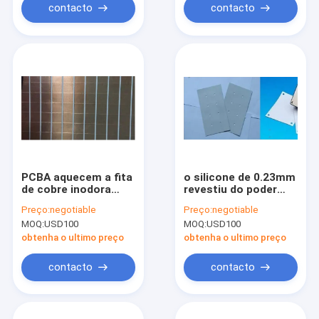
contacto
contacto
PCBA aquecem a fita
o silicone de 0.23mm
de cobre inodora
revestiu do poder
material condutora
material condutor do
Preço:
negotiable
Preço:
negotiable
0.075mm da folha
PC do calor a relação
MOQ:
USD100
MOQ:
USD100
térmica
obtenha o ultimo preço
obtenha o ultimo preço
contacto
contacto