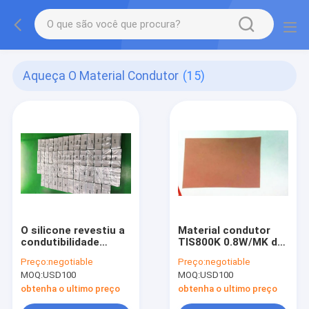
Aqueça O Material Condutor
(15)
O silicone revestiu a
Material condutor
condutibilidade
TIS800K 0.8W/MK do
térmica material
calor da borracha de
Preço:
negotiable
Preço:
negotiable
condutora do calor
silicone
MOQ:
USD100
MOQ:
USD100
da tela do
localizador
obtenha o ultimo preço
obtenha o ultimo preço