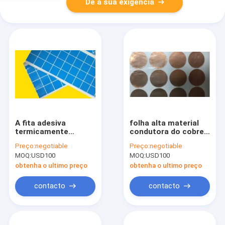
Dê a sua exigência
A fita adesiva
folha alta material
termicamente
condutora do cobre
condutora 0.23mm
da condutibilidade
Preço:
negotiable
Preço:
negotiable
E236040 do quadrado
térmica do calor
MOQ:
USD100
MOQ:
USD100
aprovou 1.6W/Mk
0.075mm do metal
0.8W
obtenha o ultimo preço
obtenha o ultimo preço
contacto
contacto