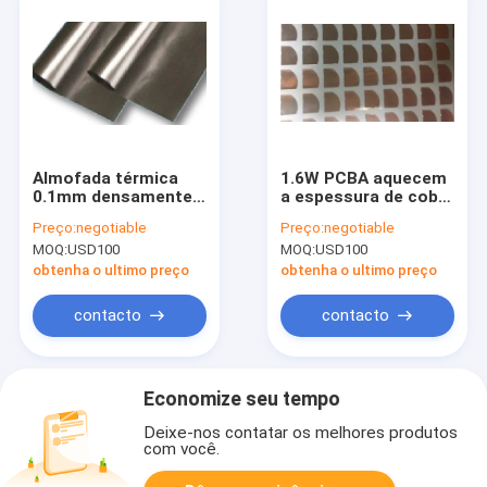
Almofada térmica
1.6W PCBA aquecem
0.1mm densamente
a espessura de cobre
400 da grafite preta
material condutora
Preço:
negotiable
Preço:
negotiable
do calor elevado
da fita 0.1mm da
MOQ:
USD100
MOQ:
USD100
centígrados
folha
obtenha o ultimo preço
obtenha o ultimo preço
contacto
contacto
Economize seu tempo
Deixe-nos contatar os melhores produtos
com você.