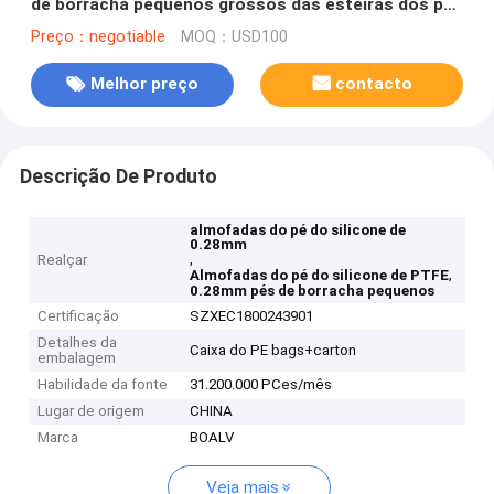
de borracha pequenos grossos das esteiras dos pés
de 0.28mm
Preço：negotiable
MOQ：USD100
Melhor preço
contacto
Descrição De Produto
almofadas do pé do silicone de
0.28mm
,
Realçar
,
Almofadas do pé do silicone de PTFE
0.28mm pés de borracha pequenos
Certificação
SZXEC1800243901
Detalhes da
Caixa do PE bags+carton
embalagem
Habilidade da fonte
31.200.000 PCes/mês
Lugar de origem
CHINA
Marca
BOALV
Veja mais