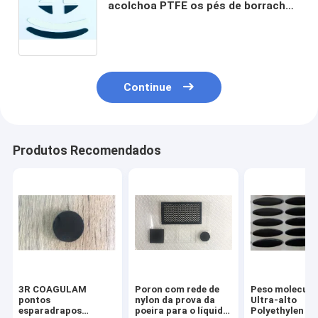
acolchoa PTFE os pés de borracha
pequenos grossos das esteiras dos
pés de 0.28mm
Continue
Produtos Recomendados
3R COAGULAM
Poron com rede de
Peso molecula
pontos
nylon da prova da
Ultra-alto
esparadrapos
poeira para o líquido
Polyethylen U