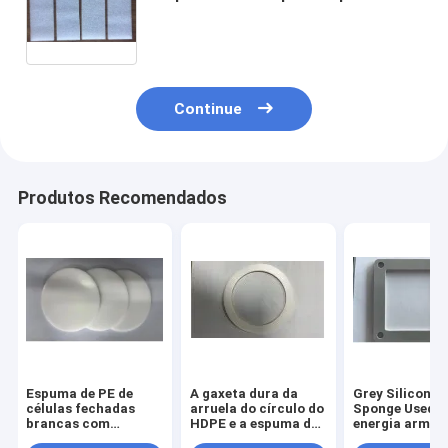
choque resiliente do poliuretano do
silicone
Continue
Produtos Recomendados
Espuma de PE de
A gaxeta dura da
Grey Silicone
células fechadas
arruela do círculo do
Sponge Used n
brancas com
HDPE e a espuma de
energia arma
película fina de PE
EPE cobrem o forro
da bateria de 