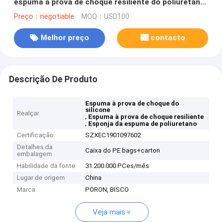
espuma à prova de choque resiliente do poliuretano
do silicone
Preço：negotiable
MOQ：USD100
Melhor preço
contacto
Descrição De Produto
Espuma à prova de choque do
silicone
Realçar
,
Espuma à prova de choque resiliente
,
Esponja da espuma de poliuretano
Certificação
SZXEC1901097602
Detalhes da
Caixa do PE bags+carton
embalagem
Habilidade da fonte
31.200.000 PCes/mês
Lugar de origem
China
Marca
PORON, BISCO
Veja mais