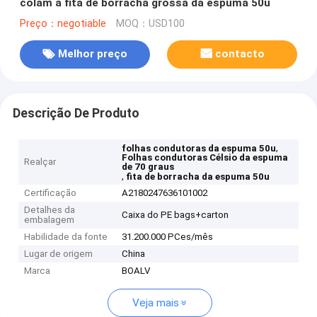
colam a fita de borracha grossa da espuma 50u
Preço：negotiable
MOQ：USD100
Melhor preço
contacto
Descrição De Produto
,
folhas condutoras da espuma 50u
Folhas condutoras Célsio da espuma
Realçar
de 70 graus
,
fita de borracha da espuma 50u
Certificação
A2180247636101002
Detalhes da
Caixa do PE bags+carton
embalagem
Habilidade da fonte
31.200.000 PCes/mês
Lugar de origem
China
Marca
BOALV
Veja mais