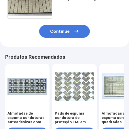
a fita de borracha grossa da
espuma 50u
Continue
Produtos Recomendados
Almofadas de
Pads de espuma
Almofadas de
espuma condutoras
condutora de
espuma condu
autoadesivas com
proteção EMI em
quadradas
estrutura oca | Junta
forma de V
autoadesivas 