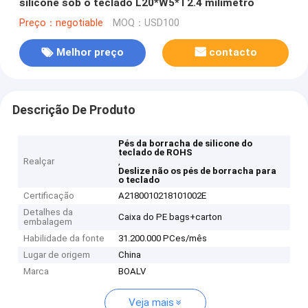
silicone sob o teclado L20*W5*T2.4 milímetro
Preço：negotiable
MOQ：USD100
Melhor preço
contacto
Descrição De Produto
Pés da borracha de silicone do
teclado de ROHS
Realçar
,
Deslize não os pés de borracha para
o teclado
Certificação
A2180010218101002E
Detalhes da
Caixa do PE bags+carton
embalagem
Habilidade da fonte
31.200.000 PCes/mês
Lugar de origem
China
Marca
BOALV
Veja mais