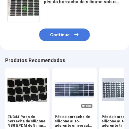
pés da borracha de silicone sob o
teclado L20*W5*T2.4 milímetro
Continue
Produtos Recomendados
EN344 Pads de
Pés de borracha de
Pés de borrac
borracha de silicone
silicone auto-
silicone auto-
NBR EPDM de 5 mm
aderente universal
aderente trian