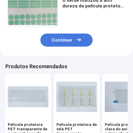
O verde matizou a anti
dureza da película protetora
do risco 40 graus de
polipropileno
Continue
Produtos Recomendados
Película protetora
Película protetora de
Película prote
PET transparente de
tela PET
clara do anima