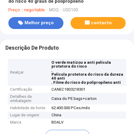
do risco 40 graus de polipropileno
Preço：negotiable
MOQ：USD100
Melhor preço
contacto
Descrição De Produto
O verde matizou a anti película
protetora do risco
,
Realçar
Película protetora do risco da dureza
40 anti
,
Filme do risco do polipropileno anti
Certificação
CANEC1803218301
Detalhes da
Caixa do PE bags+carton
embalagem
Habilidade da fonte
62.400.000 PCes/mês
Lugar de origem
China
Marca
BOALV