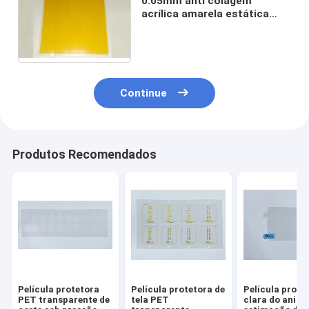
0.05mm anti colagem
acrílica amarela estática
dustless do silicone do filme
esparadrapo
Continue
Produtos Recomendados
Película protetora
Película protetora de
Película prote
PET transparente de
tela PET
clara do anima