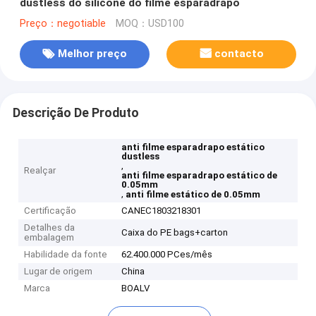
dustless do silicone do filme esparadrapo
Preço：negotiable
MOQ：USD100
Melhor preço
contacto
Descrição De Produto
anti filme esparadrapo estático
dustless
,
Realçar
anti filme esparadrapo estático de
0.05mm
,
anti filme estático de 0.05mm
Certificação
CANEC1803218301
Detalhes da
Caixa do PE bags+carton
embalagem
Habilidade da fonte
62.400.000 PCes/mês
Lugar de origem
China
Marca
BOALV